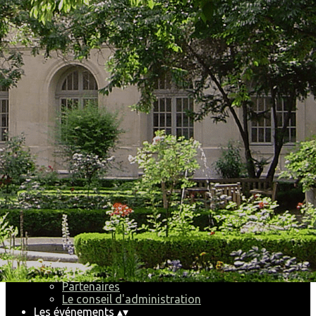
Exporter les lignes sélectionnées
Exporter toutes les colonnes
Exporter uniquement les colonnes affichées
Menu
<
>
Pourquoi et comment nous rejoindre
Partenaires
Le conseil d'administration
Ajoutez un logo, un bouton, des réseaux sociaux
Cliquez pour éditer
Accueil
▴
▾
Le Club
▴
▾
Pourquoi et comment nous rejoindre
Partenaires
Le conseil d'administration
Les événements
▴
▾