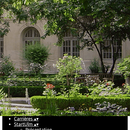
Exporter les lignes sélectionnées
Exporter toutes les colonnes
Exporter uniquement les colonnes affichées
Menu
Ajoutez un logo, un bouton, des réseaux sociaux
Cliquez pour éditer
Accueil
▴
▾
Le Club
▴
▾
Pourquoi et comment nous rejoindre
Partenaires
Le conseil d'administration
Les événements
▴
▾
Les futurs événements
Les récents événements
Historique
Carrières
▴
▾
StartUlm
▴
▾
Présentation