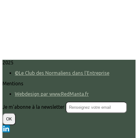
2025
©Le Club des Normaliens dans l'Entreprise
Mentions
Webdesign par www.RedManta.fr
Je m'abonne à la newsletter
OK