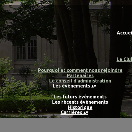
Accue
Le Cl
Pourquoi et comment nous rejoindre
Partenaires
Le conseil d'administration
Les événements
▴
▾
Les futurs événements
Les récents événements
Historique
Carrières
▴
▾