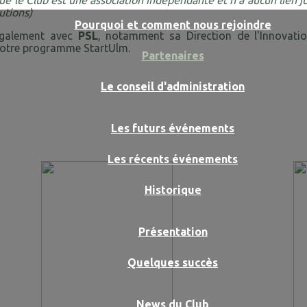
ue le Club est une association indépendante et n'a aucun lien ju
tutions)
Pourquoi et comment nous rejoindre
également avec
PSL
, notamment sa Direction de l'Innovati
 notre programme StartUlm.
Partenaires
Le conseil d'administration
Les futurs événements
Les récents événements
Historique
Présentation
Quelques succès
News du Club