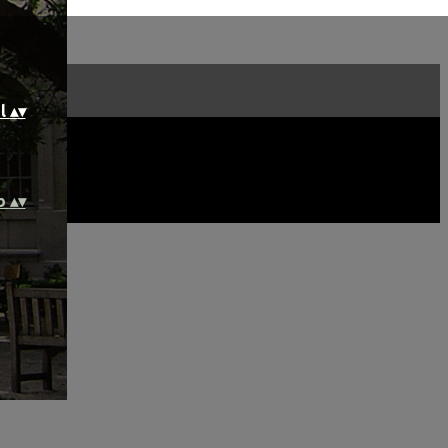
il
▴
▾
ub
▴
▾