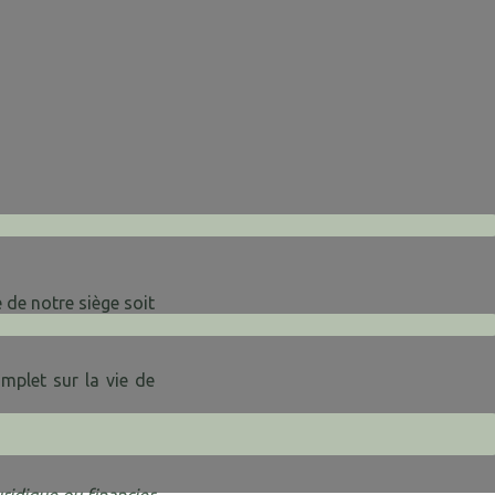
 de notre siège soit
 tiennent en général
omplet sur la vie de
ui nous travaillons