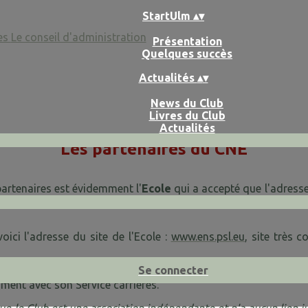
StartUlm
▴
▾
es
Le conseil d'administration
Présentation
Quelques succès
Actualités
▴
▾
News du Club
Livres du Club
Actualités
Les partenaires du CNE
artenaires est évidemment l'
Ecole
qui a accepté que l'adresse
Directeur de l'Ecole participe à la plupart de nos dîners qui se
voici l'adresse du site de l'Ecole :
www.ens.psl.eu
, site très c
Se connecter
 partenaires est l'
a-Ulm
, site
www.archicubes.ens.fr
, avec q
ment avec son Service carrières.