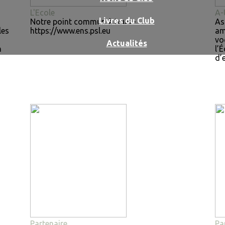
L'Ecole
A-
Livres du Club
Notre point commun à tous -
As
les
https://www.ens.psl.eu
am
vo
Actualités
n
l’
d’
Partenaire
Pa