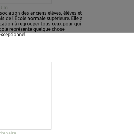
Ulm
sociation des anciens élèves, élèves et
is de l’École normale supérieure. Elle a
cation à regrouper tous ceux pour qui
École représente quelque chose
exceptionnel.
rtenaire