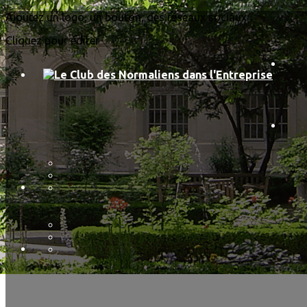
Exporter les lignes sélectionnées
Ajoutez un logo, un bouton, des réseaux sociaux
Exporter toutes les colonnes
Exporter uniquement les colonnes affichées
Cliquez pour éditer
Menu
<
>
Pourquoi et comment nous rejoindre
Partenaires
Le conseil d'administration
?>
Images de la page d'accueil
Cliquez pour éditer