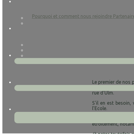
Pourquoi et comment nous rejoindre
Partenair
Le premier de nos p
le 45 rue d'Ulm. Le 
rue d'Ulm.
S'il en est besoin, 
l'Ecole.
Le deuxième de nos
étroitement, notam