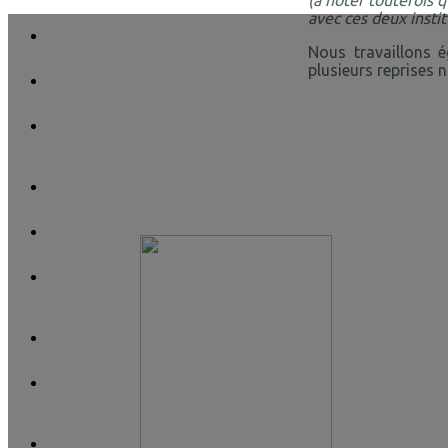
(à noter toutefois q
avec ces deux insti
Nous travaillons 
plusieurs reprises