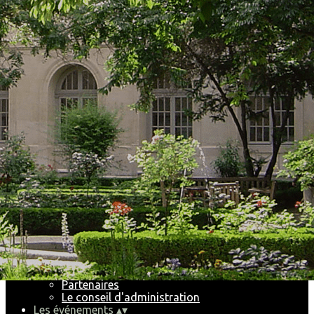
Exporter les lignes sélectionnées
Exporter toutes les colonnes
Exporter uniquement les colonnes affichées
Menu
<
>
Les futurs événements
Les récents événements
Historique
Ajoutez un logo, un bouton, des réseaux sociaux
Cliquez pour éditer
Accueil
▴
▾
Le Club
▴
▾
Pourquoi et comment nous rejoindre
Partenaires
Le conseil d'administration
Les événements
▴
▾