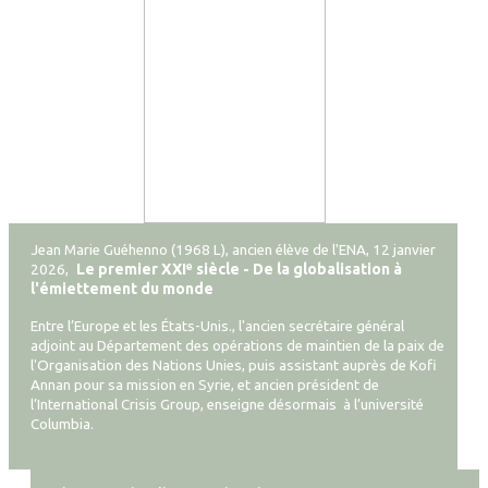
Jean Marie Guéhenno (1968 L), ancien élève de l'ENA, 12 janvier
Le premier XXIᵉ siècle - De la globalisation à
2026,
l'émiettement du monde
Entre l’Europe et les États-Unis., l'ancien secrétaire général
adjoint au Département des opérations de maintien de la paix de
l'Organisation des Nations Unies, puis assistant auprès de Kofi
Annan pour sa mission en Syrie, et ancien président de
l’International Crisis Group, enseigne désormais à l’université
Columbia.