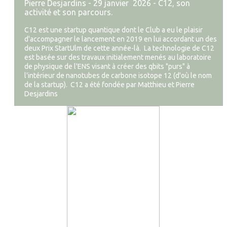
Pierre Desjardins -
29 janvier 2026 - C12, son
activité et son parcours.
C12 est une startup quantique dont le Club a eu le plaisir
d'accompagner le lancement en 2019 en lui accordant un des
deux Prix StartUlm de cette année-là. La technologie de C12
est basée sur des travaux initialement menés au laboratoire
de physique de l'ENS visant à créer des qbits "purs" à
l'intérieur de nanotubes de carbone isotope 12 (d'où le nom
de la startup). C12 a été fondée par Matthieu et Pierre
Desjardins