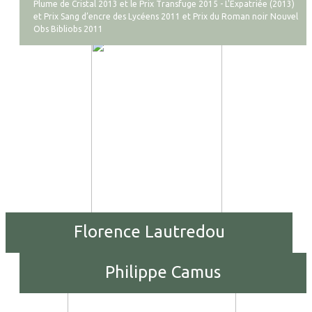
Plume de Cristal 2013 et le Prix Transfuge 2015 - L'Expatriée (2013)
et Prix Sang d’encre des Lycéens 2011 et Prix du Roman noir Nouvel
Obs Bibliobs 2011
Florence Lautredou
Philippe Camus