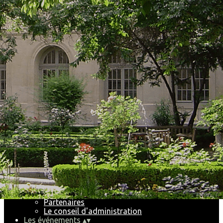
Exporter les lignes sélectionnées
Exporter toutes les colonnes
Exporter uniquement les colonnes affichées
Menu
<
>
Les futurs événements
Les récents événements
Historique
Ajoutez un logo, un bouton, des réseaux sociaux
Cliquez pour éditer
Accueil
▴
▾
Le Club
▴
▾
Pourquoi et comment nous rejoindre
Partenaires
Le conseil d'administration
Les événements
▴
▾