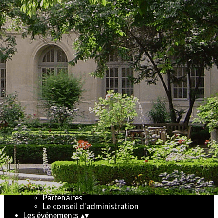
Exporter les lignes sélectionnées
Exporter toutes les colonnes
Exporter uniquement les colonnes affichées
Menu
<
>
News du Club
Livres du Club
Actualités
Ajoutez un logo, un bouton, des réseaux sociaux
Cliquez pour éditer
Accueil
▴
▾
Le Club
▴
▾
Pourquoi et comment nous rejoindre
Partenaires
Le conseil d'administration
Les événements
▴
▾