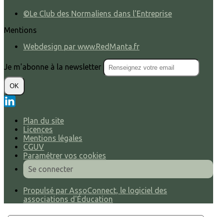
©Le Club des Normaliens dans l'Entreprise
Mentions
Webdesign par www.RedManta.fr
Je m'abonne à la newsletter
OK
Plan du site
Licences
Mentions légales
CGUV
Paramétrer vos cookies
Se connecter
Propulsé par AssoConnect, le logiciel des
associations d'Éducation