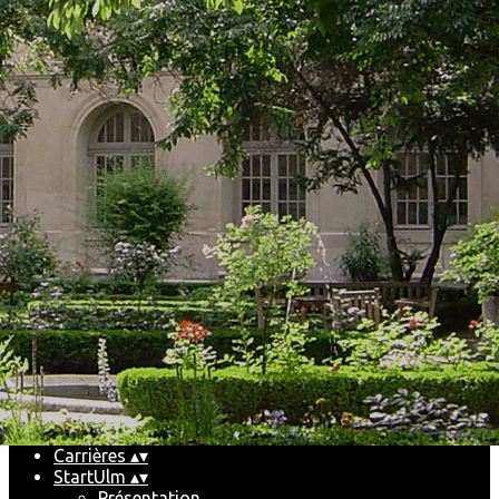
Exporter les lignes sélectionnées
Exporter toutes les colonnes
Exporter uniquement les colonnes affichées
Menu
Ajoutez un logo, un bouton, des réseaux sociaux
Cliquez pour éditer
Accueil
▴
▾
Le Club
▴
▾
Pourquoi et comment nous rejoindre
Partenaires
Le conseil d'administration
Les événements
▴
▾
Les futurs événements
Les récents événements
Historique
Carrières
▴
▾
StartUlm
▴
▾
Présentation