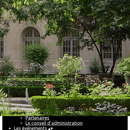
Exporter les lignes sélectionnées
Exporter toutes les colonnes
Exporter uniquement les colonnes affichées
Menu
<
>
News du Club
Livres du Club
Actualités
Ajoutez un logo, un bouton, des réseaux sociaux
Cliquez pour éditer
Accueil
▴
▾
Le Club
▴
▾
Pourquoi et comment nous rejoindre
Partenaires
Le conseil d'administration
Les événements
▴
▾